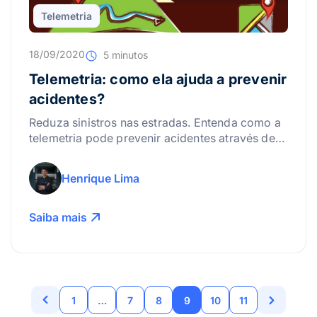
Telemetria
18/09/2020
5 minutos
Telemetria: como ela ajuda a prevenir
acidentes?
Reduza sinistros nas estradas. Entenda como a
telemetria pode prevenir acidentes através de
alertas de manutenção e controle de
velocidade.
Henrique Lima
Saiba mais
1
…
7
8
9
10
11