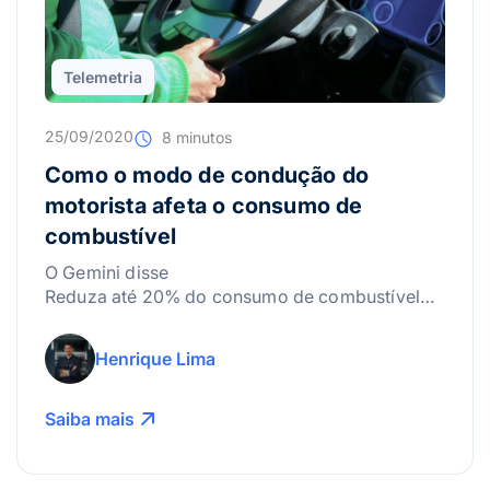
Telemetria
25/09/2020
8 minutos
Como o modo de condução do
motorista afeta o consumo de
combustível
O Gemini disse
Reduza até 20% do consumo de combustível
ajustando o modo de condução. Aprenda a
identificar hábitos dos motoristas que geram
Henrique Lima
desperdícios e como aplicar a direção
econômica na frota.
Saiba mais