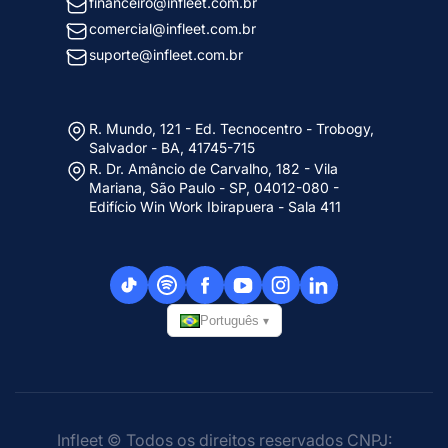
financeiro@infleet.com.br
comercial@infleet.com.br
suporte@infleet.com.br
R. Mundo, 121 - Ed. Tecnocentro - Trobogy,
Salvador - BA, 41745-715
R. Dr. Amâncio de Carvalho, 182 - Vila
Mariana, São Paulo - SP, 04012-080 -
Edifício Win Work Ibirapuera - Sala 411
Português
▾
Infleet © Todos os direitos reservados CNPJ: