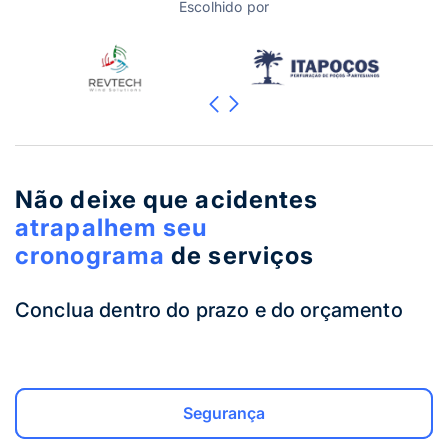
Escolhido por
Não deixe que acidentes
atrapalhem seu
cronograma
de serviços
Conclua dentro do prazo e do orçamento
Gestão de Abastecimento
Manutenção Preventiva
Odômetro e Horímetro
Segurança