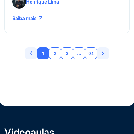
Henrique Lima
Saiba mais
1
2
3
…
94
Videoaulas