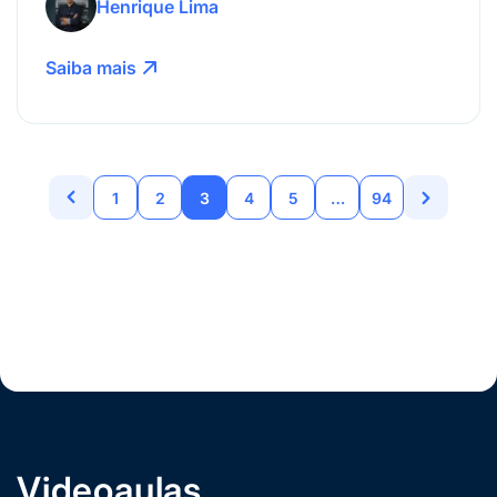
Henrique Lima
Saiba mais
1
2
3
4
5
…
94
Videoaulas