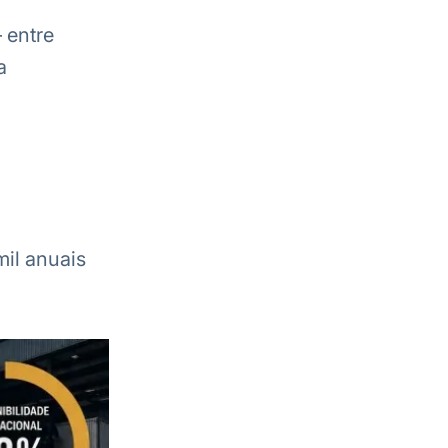
 entre
a
il anuais