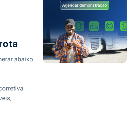
rota
perar abaixo
corretiva
veis,