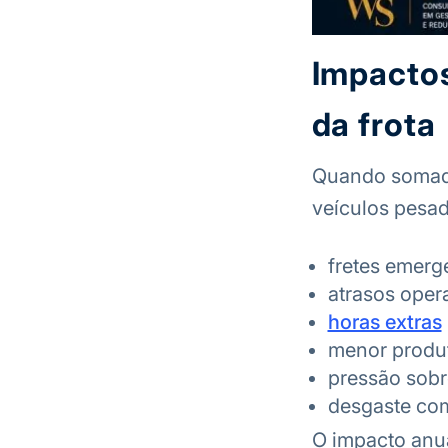
Impactos
da frota
Quando somados
veículos pesa
fretes emerg
atrasos oper
horas extras
menor produ
pressão sobr
desgaste com
O impacto anua