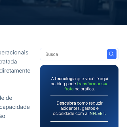
peracionais
tratada
diretamente
de de
 capacidade
ão