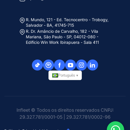
R. Mundo, 121 - Ed. Tecnocentro - Trobogy,
Salvador - BA, 41745-715
R. Dr. Amâncio de Carvalho, 182 - Vila
Mariana, São Paulo - SP, 04012-080 -
Edifício Win Work Ibirapuera - Sala 411
Português
▾
Infleet © Todos os direitos reservados CNPJ:
29.327.781/0001-05 | 29.327.781/0002-96