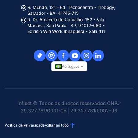
R. Mundo, 121 - Ed. Tecnocentro - Trobogy,
Salvador - BA, 41745-715
R. Dr. Amâncio de Carvalho, 182 - Vila
Mariana, São Paulo - SP, 04012-080 -
Edifício Win Work Ibirapuera - Sala 411
Português
▾
Infleet © Todos os direitos reservados CNPJ:
29.327.781/0001-05 | 29.327.781/0002-96
Política de Privacidade
Voltar ao topo