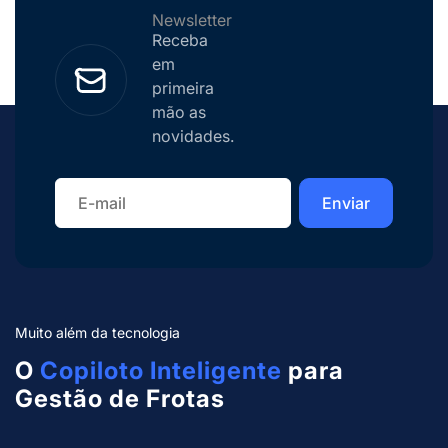
diferença. Neste episódio, vamos
Newsletter
conversar sobre como a Geominas vem […]
Receba
em
primeira
mão as
novidades.
Muito além da tecnologia
O
Copiloto Inteligente
para
Gestão de Frotas