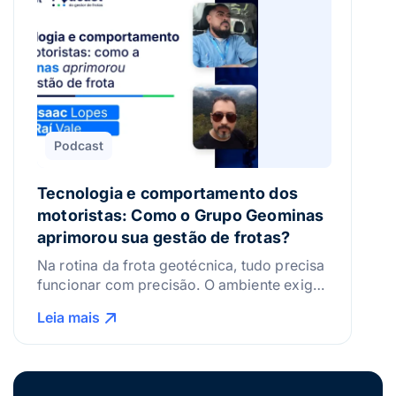
convidado é perito em acidentes […]
Podcast
Tecnologia e comportamento dos
motoristas: Como o Grupo Geominas
aprimorou sua gestão de frotas?
Na rotina da frota geotécnica, tudo precisa
funcionar com precisão. O ambiente exige
veículos em boas condições, motoristas
Leia mais
bem preparados e uma operação sem
espaço para erros. Quando se trata de
eficiência, segurança e tecnologia, a
atenção ao detalhe é o que faz toda a