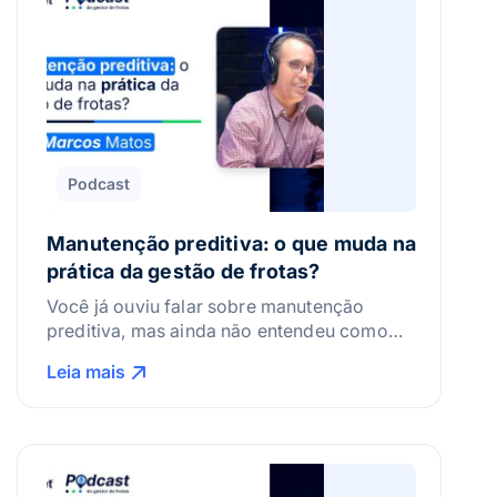
Podcast
Manutenção preditiva: o que muda na
prática da gestão de frotas?
Você já ouviu falar sobre manutenção
preditiva, mas ainda não entendeu como
ela realmente funciona no dia a dia da
Leia mais
frota? Ou talvez pense que esse tipo de
controle só serve para operações maiores,
com orçamentos? No episódio de hoje, a
gente vai mostrar que não é bem assim.
Vamos entender, com quem está na […]