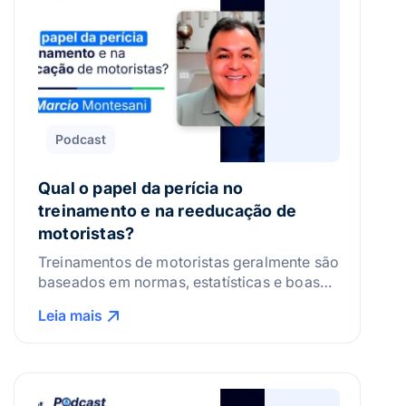
Podcast
Qual o papel da perícia no
treinamento e na reeducação de
motoristas?
Treinamentos de motoristas geralmente são
baseados em normas, estatísticas e boas
práticas. Mas, e se eles pudessem ser
Leia mais
construídos a partir da realidade da sua
frota? Hoje, vamos conversar com um
especialista que analisa acidentes de
trânsito e que entende, na prática, onde
está o erro e como evitá-lo. Nosso