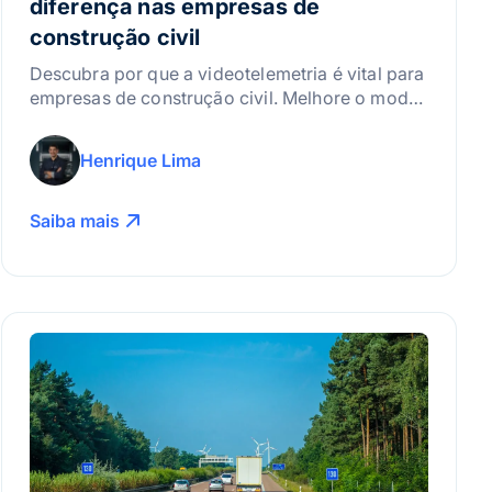
diferença nas empresas de
construção civil
Descubra por que a videotelemetria é vital para
empresas de construção civil. Melhore o modo
de condução, gere evidências em vídeo e
garanta a segurança dos seus motoristas hoje
Henrique Lima
mesmo
Saiba mais