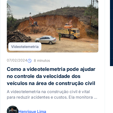
Videotelemetria
07/02/2024
8 minutos
Como a videotelemetria pode ajudar
no controle da velocidade dos
veículos na área de construção civil
A videotelemetria na construção civil é vital
para reduzir acidentes e custos. Ela monitora o
comportamento do motorista e a velocidade,
garantindo segurança e eficiência operacional
Henrique Lima