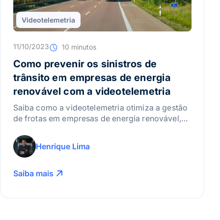
Videotelemetria
11/10/2023
10 minutos
Como prevenir os sinistros de
trânsito em empresas de energia
renovável com a videotelemetria
Saiba como a videotelemetria otimiza a gestão
de frotas em empresas de energia renovável,
reduzindo custos e sinistros com
monitoramento de motoristas e inteligência de
Henrique Lima
dados.
Saiba mais