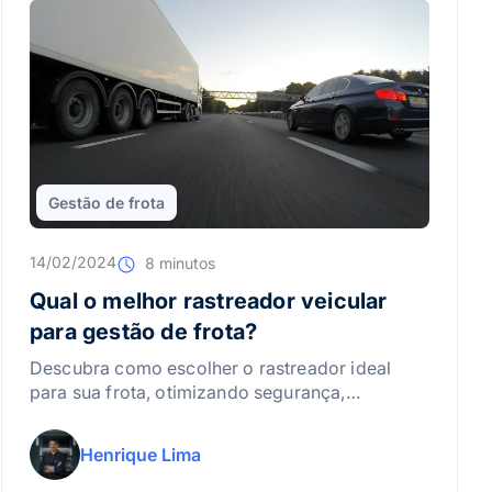
Gestão de frota
14/02/2024
8 minutos
Qual o melhor rastreador veicular
para gestão de frota?
Descubra como escolher o rastreador ideal
para sua frota, otimizando segurança,
eficiência e controle em tempo real dos
veículos.
Henrique Lima