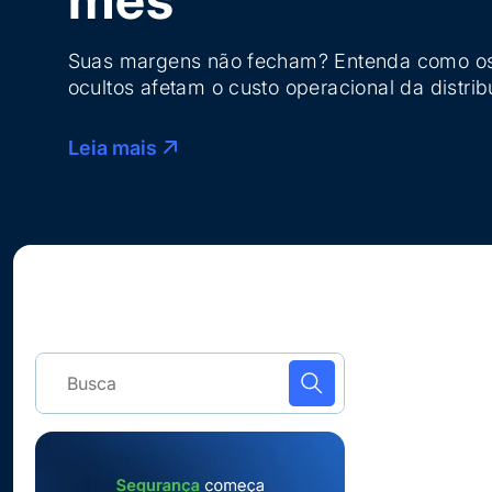
Suas margens não fecham? Entenda como os
ocultos afetam o custo operacional da distri
eliminá-los de vez.
Leia mais