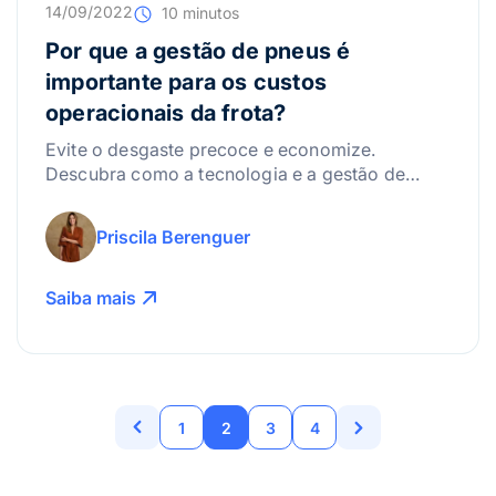
14/09/2022
10 minutos
Por que a gestão de pneus é
importante para os custos
operacionais da frota?
Evite o desgaste precoce e economize.
Descubra como a tecnologia e a gestão de
pneus ajudam a prolongar a vida útil da sua
frota de caminhão.
Priscila Berenguer
Saiba mais
1
2
3
4