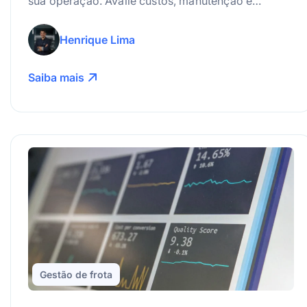
sua operação. Avalie custos, manutenção e
consumo de combustível para garantir o melhor
custo-benefício. Confira o guia!
Henrique Lima
Saiba mais
Gestão de frota