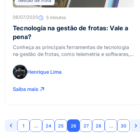
Gestão de frota
06/07/2020
5 minutos
Tecnologia na gestão de frotas: Vale a
pena?
Conheça as principais ferramentas de tecnologia
na gestão de frotas, como telemetria e softwares, e
aumente a eficiência da empresa.
Henrique Lima
Saiba mais
1
…
24
25
26
27
28
…
30