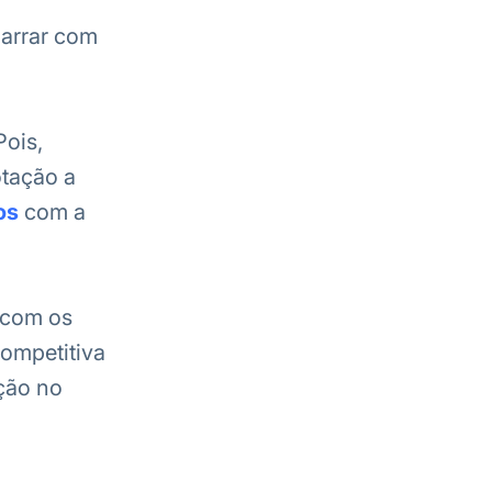
marrar com
Pois,
otação a
os
com a
 com os
ompetitiva
ação no