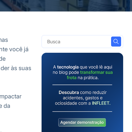
mas
nte você já
 de
nder às suas
impactar
e da