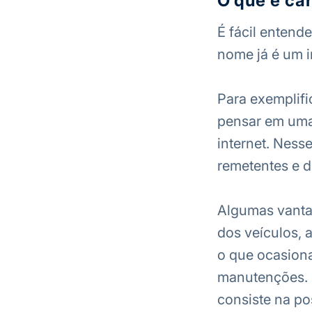
O que é ca
É fácil entende
nome já é um i
Para exemplifi
pensar em uma
internet. Ness
remetentes e d
Algumas vanta
dos veículos, 
o que ocasion
manutenções. O
consiste na pos