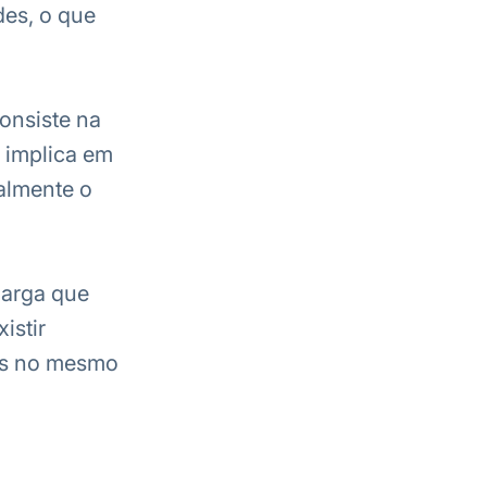
des, o que
onsiste na
 implica em
almente o
Carga que
istir
es no mesmo