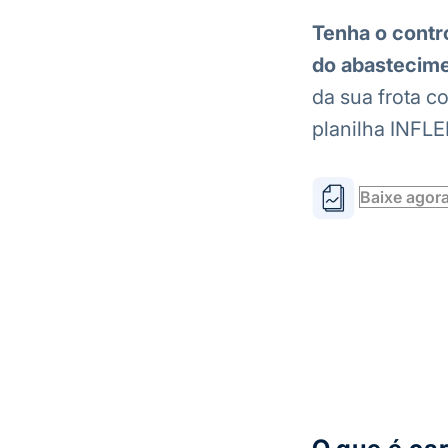
Tenha o contr
do abastecim
da sua frota c
planilha INFLE
Baixe agor