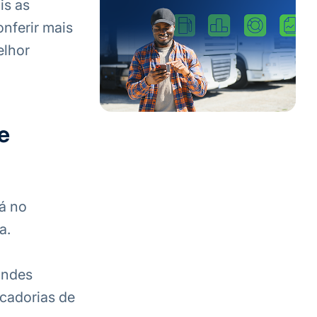
is as
nferir mais
elhor
e
tá no
a.
andes
cadorias de