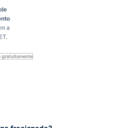
ole
ento
om a
ET.
a gratuitamente