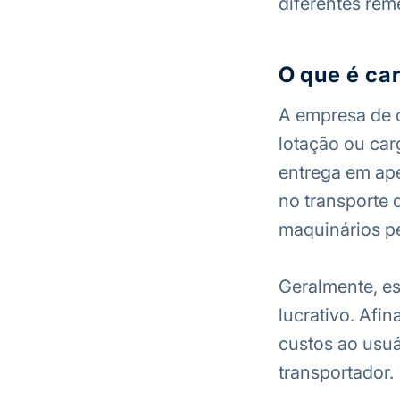
diferentes re
O que é ca
A empresa de 
lotação ou car
entrega em ape
no transporte 
maquinários p
Geralmente, es
lucrativo. Afi
custos ao usuá
transportador.