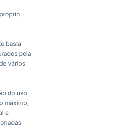
 próprio
te basta
prados pela
de vários
ão do uso
ao máximo,
al e
cionadas
e