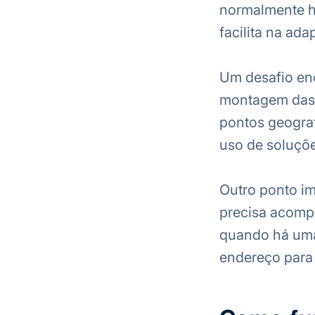
normalmente há
facilita na ada
Um desafio enc
montagem das r
pontos geograf
uso de soluçõe
Outro ponto i
precisa acomp
quando há uma
endereço para