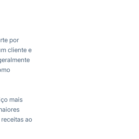
rte por
m cliente e
geralmente
como
iço mais
maiores
receitas ao