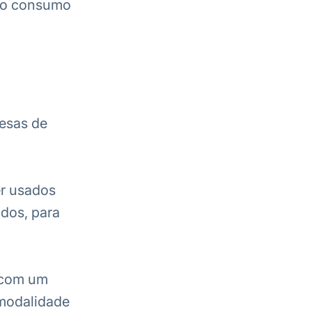
 do consumo
esas de
er usados
dos, para
o com um
 modalidade