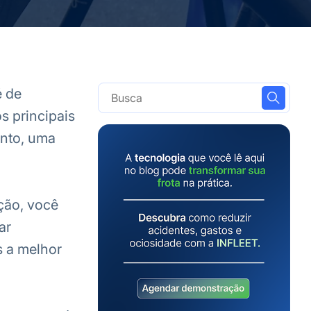
é de
s principais
anto, uma
ção, você
ar
s a melhor