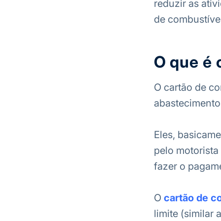
reduzir as ati
de combustível
O que é 
O cartão de c
abastecimento
Eles, basicame
pelo motorista
fazer o pagam
O
cartão de c
limite (simila