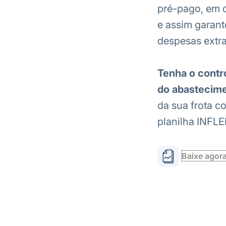
pré-pago, em q
e assim garant
despesas extra
Tenha o contr
do abastecim
da sua frota c
planilha INFLE
Baixe agor