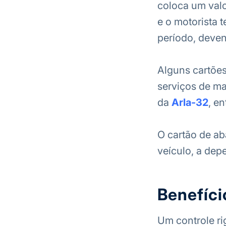
coloca um val
e o motorista 
período, deven
Alguns cartõe
serviços de ma
da
Arla-32
, en
O cartão de ab
veículo, a dep
Benefíci
Um controle ri