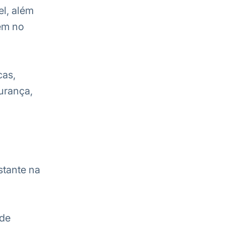
el, além
ém no
cas,
urança,
tante na
 de