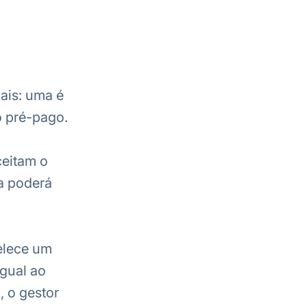
ais: uma é
o pré-pago.
ceitam o
ta poderá
elece um
igual ao
, o gestor