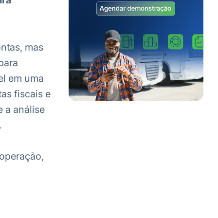
ara
ontas, mas
para
vel em uma
as fiscais e
 a análise
.
 operação,