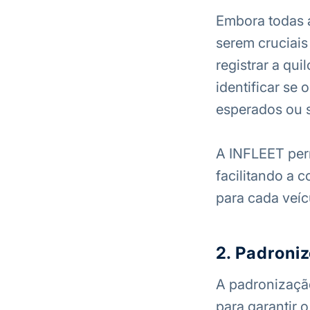
Embora todas 
serem cruciais
registrar a qu
identificar se
esperados ou s
A INFLEET per
facilitando a 
para cada veíc
2. Padroni
A padronizaçã
para garantir o