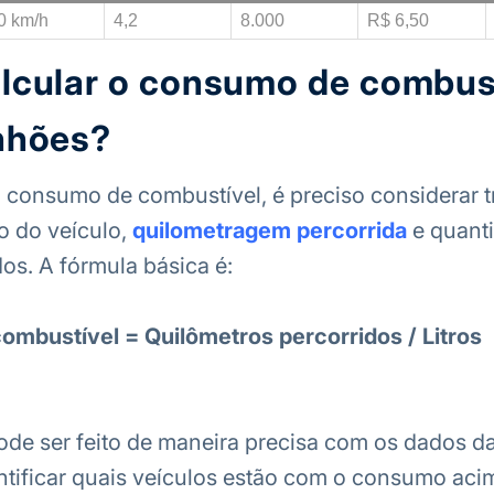
0 km/h
4,2
8.000
R$ 6,50
lcular o consumo de combus
nhões?
o consumo de combustível, é preciso considerar t
so do veículo,
quilometragem percorrida
e quant
dos. A fórmula básica é:
mbustível = Quilômetros percorridos / Litros
ode ser feito de maneira precisa com os dados d
ntificar quais veículos estão com o consumo ac