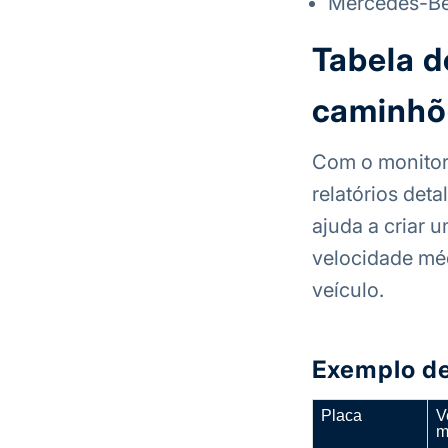
Mercedes-B
Tabela 
caminhõ
Com o monitora
relatórios det
ajuda a criar 
velocidade mé
veículo.
Exemplo de
Placa
V
m