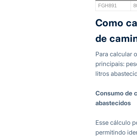
FGH891
8
Como ca
de cami
Para calcular 
principais: pe
litros abasteci
Consumo de co
abastecidos
Esse cálculo p
permitindo ide