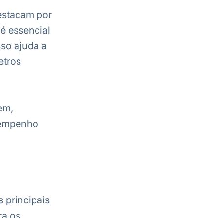
estacam por
 é essencial
sso ajuda a
etros
em,
esempenho
 principais
ra os