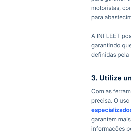
motoristas, co
para abasteci
A INFLEET poss
garantindo que
definidas pela
3. Utilize 
Com as ferrame
precisa. O uso 
especializado
garantem mais 
informações po