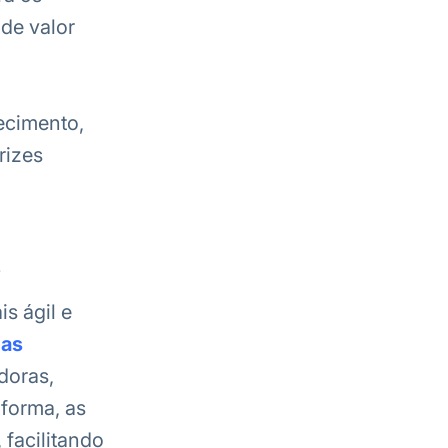
 de valor
ecimento,
rizes
s
s ágil e
mas
doras,
forma, as
facilitando