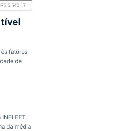
R$ 5.540,17
tível
rês fatores
idade de
a INFLEET,
ima da média