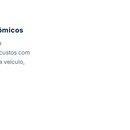
nômicos
e
 custos com
 veículo,