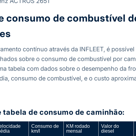
enz ACTROS 2651
de consumo de combustível d
es
mento contínuo através da INFLEET, é possível 
alhados sobre o consumo de combustível por cam
uma tabela com dados sobre o desempenho da fro
dia, consumo de combustível, e o custo aproxim
 tabela de consumo de caminhão:
elocidade
Consumo de
KM rodado
Valor do
édia
km/l
mensal
diesel