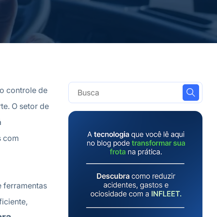
o controle de
e. O setor de
á
s com
e ferramentas
iciente,