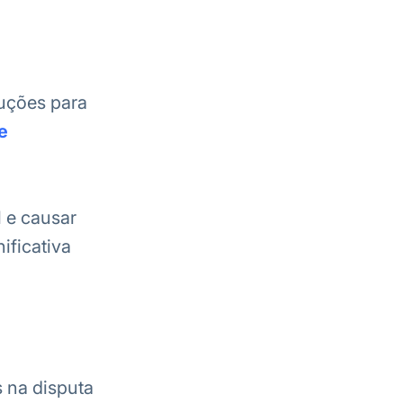
luções para
e
 e causar
ificativa
 na disputa