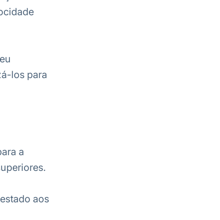
locidade
seu
á-los para
para a
uperiores.
restado aos