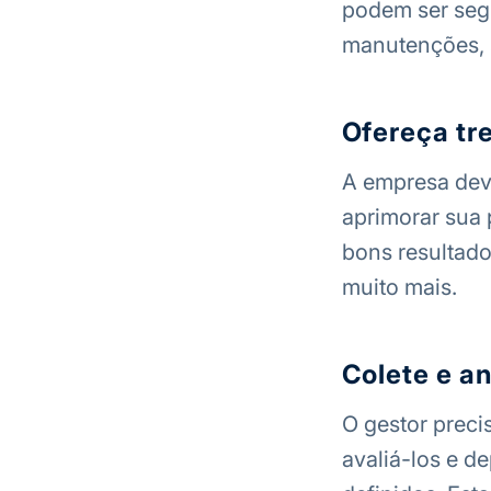
podem ser segu
manutenções, s
Ofereça tr
A empresa deve
aprimorar sua 
bons resultado
muito mais.
Colete e a
O gestor preci
avaliá-los e d