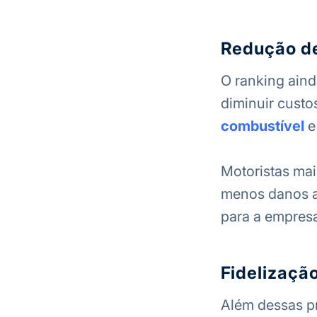
Redução d
O ranking aind
diminuir custo
combustível
e
Motoristas mai
menos danos ao
para a empresa
Fidelizaçã
Além dessas pr