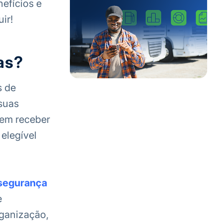
nefícios e
ir!
as?
s de
 suas
cem receber
elegível
segurança
e
rganização,