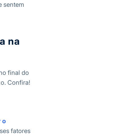
e sentem
a na
no final do
o. Confira!
r o
ses fatores