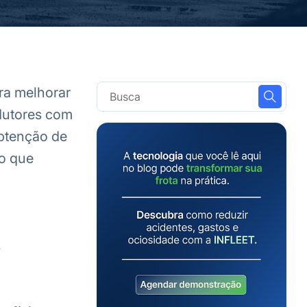
ra melhorar
dutores com
btenção de
 o que
a
s