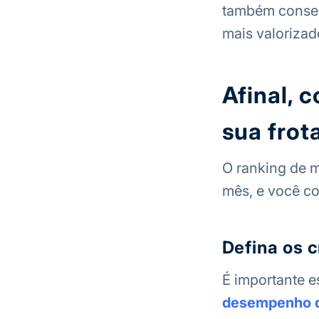
também consegu
mais valorizad
Afinal, 
sua frot
O ranking de m
mês, e você co
Defina os c
É importante es
desempenho d