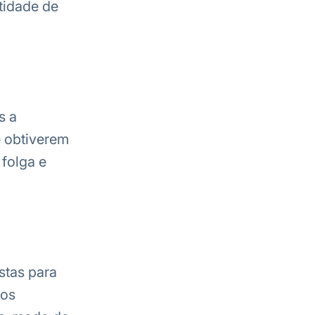
tidade de
s a
e obtiverem
folga e
stas para
ios