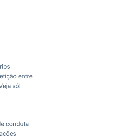
rios
etição entre
Veja só!
 de conduta
mações