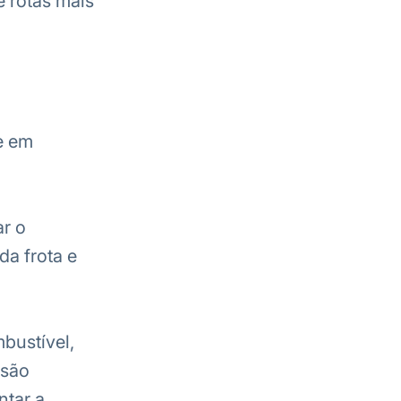
 rotas mais
e em
ar o
da frota e
bustível,
 são
ntar a