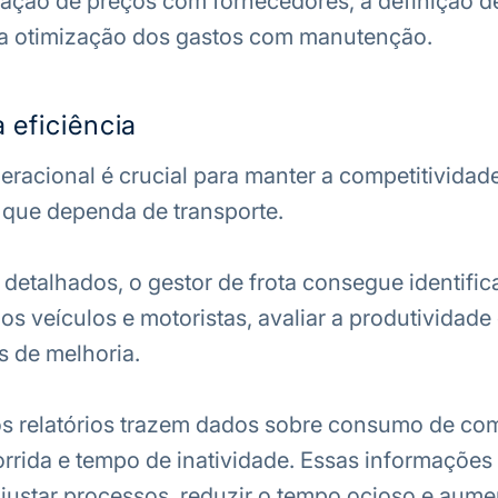
ção de preços com fornecedores, a definição de
a otimização dos gastos com manutenção.
eficiência
peracional é crucial para manter a competitividad
 que dependa de transporte.
 detalhados, o gestor de frota consegue identific
 veículos e motoristas, avaliar a produtividade 
s de melhoria.
s relatórios trazem dados sobre consumo de com
orrida e tempo de inatividade. Essas informações
ajustar processos, reduzir o tempo ocioso e aume