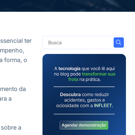
ssencial ter
sempenho,
a forma, o
namento da
ara a
 sobre a