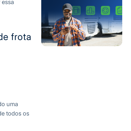
r essa
de frota
ndo uma
de todos os