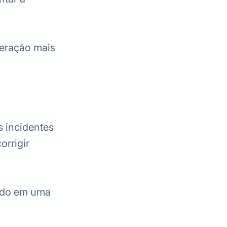
peração mais
s incidentes
orrigir
iado em uma