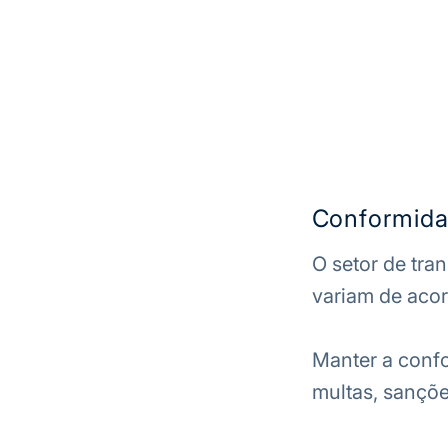
Conformida
O setor de tra
variam de acor
Manter a confo
multas, sançõ