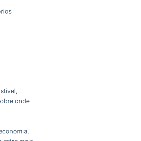
rios
tível,
sobre onde
 economia,