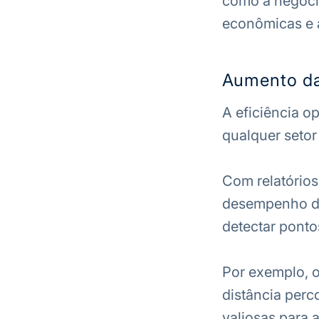
como a negocia
econômicas e 
Aumento da 
A eficiência o
qualquer setor
Com relatórios
desempenho dos
detectar ponto
Por exemplo, o
distância perc
valiosas para 