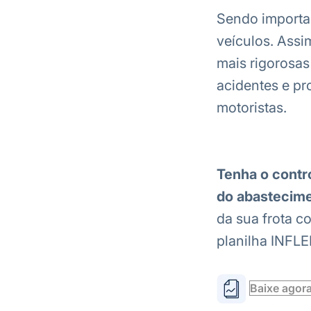
Sendo importan
veículos. Assi
mais rigorosas
acidentes e p
motoristas.
Tenha o contr
do abastecim
da sua frota c
planilha INFLE
Baixe agor