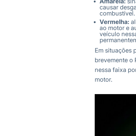
Amarela:
sin
causar desg
combustível.
Vermelha:
al
ao motor e a
veículo ness
permanenteme
Em situações p
brevemente o 
nessa faixa po
motor.