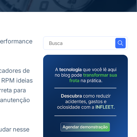
 performance
icadores de
 RPM ideias
rreta para
manutenção
judar nesse