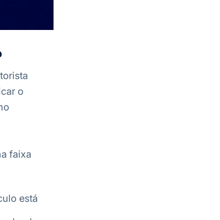
o
orista
icar o
no
a faixa
culo está