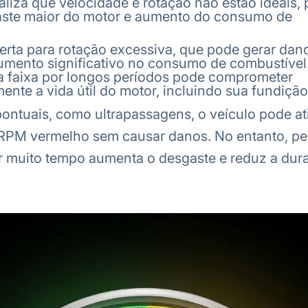
aliza que velocidade e rotação não estão ideais
aste maior do motor e aumento do consumo de
erta para rotação excessiva, que pode gerar dano
umento significativo no consumo de combustível
a faixa por longos períodos pode comprometer
nte a vida útil do motor, incluindo sua fundição
ontuais, como ultrapassagens, o veículo pode at
RPM vermelho sem causar danos. No entanto, p
r muito tempo aumenta o desgaste e reduz a dura