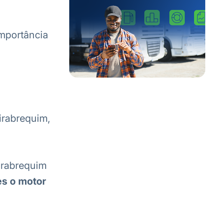
importância
irabrequim,
virabrequim
es o motor