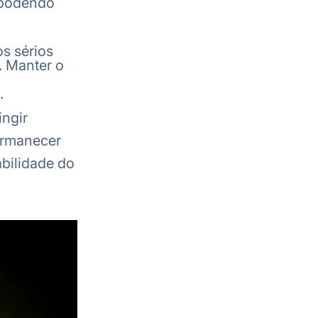
, podendo
s sérios
. Manter o
.
ingir
ermanecer
bilidade do