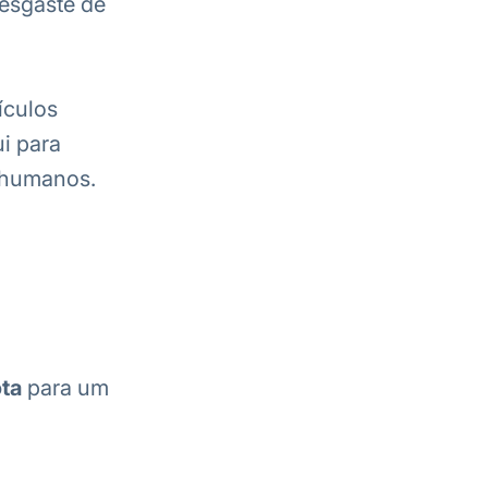
esgaste de
ículos
i para
e humanos.
ota
para um