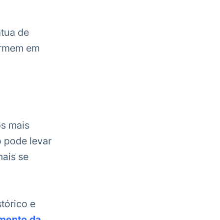
atua de
formem em
os mais
o pode levar
mais se
tórico e
mento da