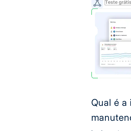
Teste gráti
Qual é a 
manutenç