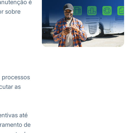
anutenção é
or sobre
, processos
cutar as
ntivas até
oramento de