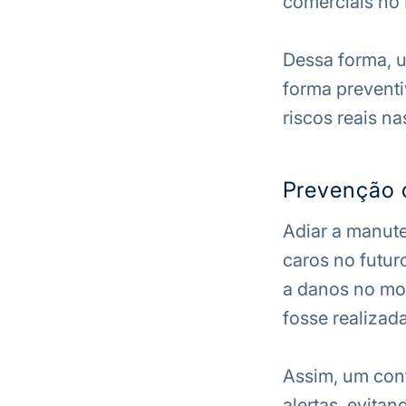
comerciais no B
Dessa forma, u
forma preventi
riscos reais na
Prevenção 
Adiar a manut
caros no futur
a danos no mot
fosse realizad
Assim, um cont
alertas, evita