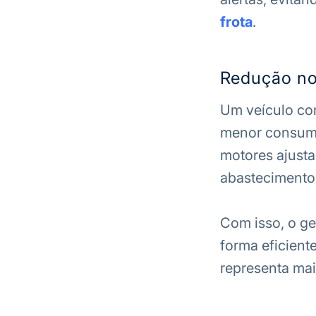
frota
.
Redução no
Um veículo co
menor consumo 
motores ajust
abastecimento
Com isso, o ge
forma eficien
representa ma