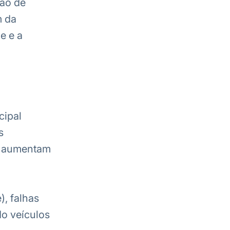
ão de
m da
e e a
cipal
s
or aumentam
, falhas
o veículos