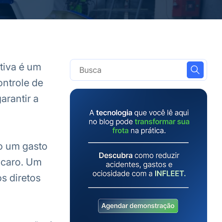
tiva é um
ontrole de
arantir a
o um gasto
 caro.
Um
s diretos
.