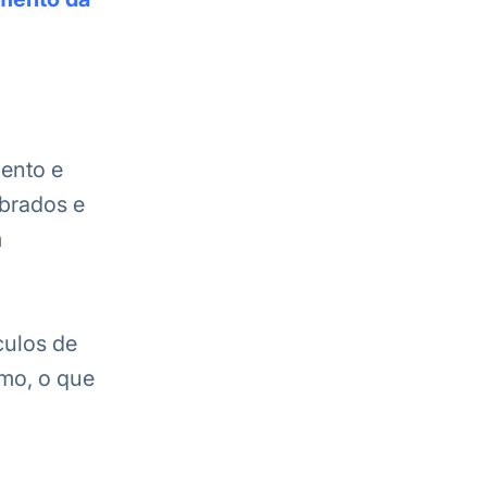
ento e
ibrados e
m
culos de
mo, o que