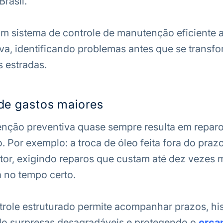
rasil.
m sistema de controle de manutenção eficiente 
va, identificando problemas antes que se trans
s estradas.
de gastos maiores
enção preventiva quase sempre resulta em repar
o.
Por exemplo: a troca de óleo feita fora do praz
or, exigindo reparos que custam até dez vezes 
a no tempo certo.
role estruturado permite acompanhar prazos, his
ndo surpresas desagradáveis e protegendo o
orça