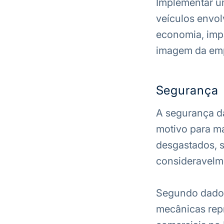
Implementar u
veículos envol
economia, impa
imagem da em
Segurança
A segurança da
motivo para m
desgastados, s
consideravelme
Segundo dado
mecânicas rep