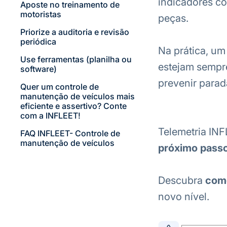
indicadores c
Aposte no treinamento de
motoristas
peças.
Priorize a auditoria e revisão
periódica
Na prática, u
Use ferramentas (planilha ou
estejam sempre
software)
prevenir parad
Quer um controle de
manutenção de veículos mais
eficiente e assertivo? Conte
com a INFLEET!
Telemetria INF
FAQ INFLEET- Controle de
manutenção de veículos
próximo pass
Descubra
como
novo nível.