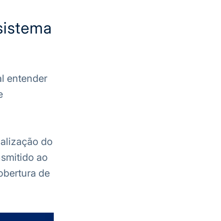
sistema
l entender
e
calização do
nsmitido ao
obertura de