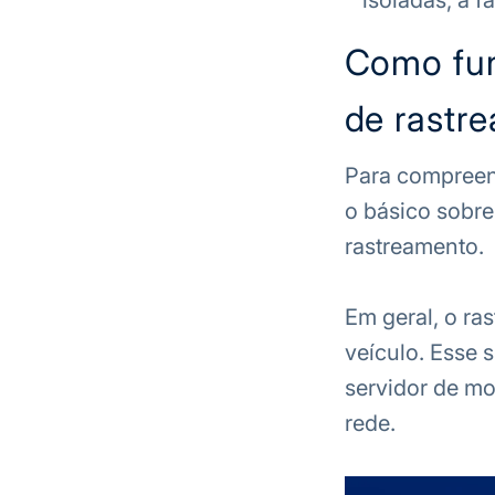
isoladas, a fa
Como fun
de rastr
Para compreend
o básico sobr
rastreamento.
Em geral, o ras
veículo. Esse s
servidor de mo
rede.