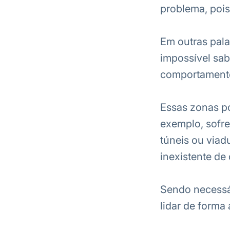
problema, poi
Em outras pala
impossível sab
comportamento
Essas zonas p
exemplo, sofr
túneis ou viad
inexistente d
Sendo necessár
lidar de forma