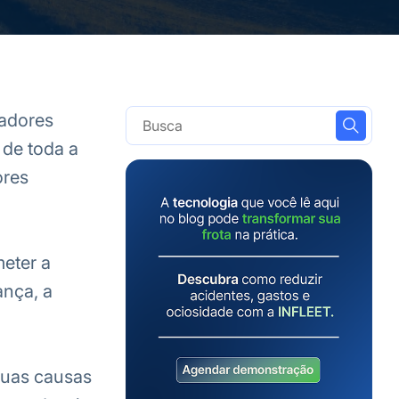
eadores
 de toda a
ores
eter a
ança, a
suas causas