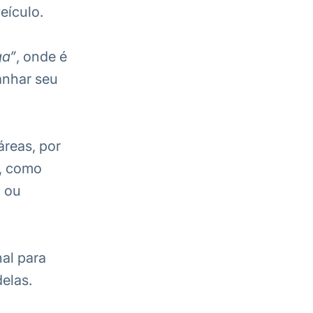
eículo.
ga”
, onde é
anhar seu
reas, por
, como
a ou
al para
elas.