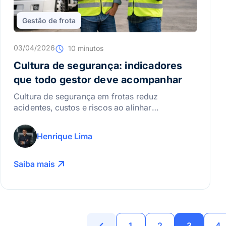
Gestão de frota
03/04/2026
10 minutos
Cultura de segurança: indicadores
que todo gestor deve acompanhar
Cultura de segurança em frotas reduz
acidentes, custos e riscos ao alinhar
comportamento, liderança e tecnologia, usando
indicadores e telemetria para promover direção
Henrique Lima
defensiva, prevenção contínua e eficiência
operacional sustentável.
Saiba mais
1
2
3
4