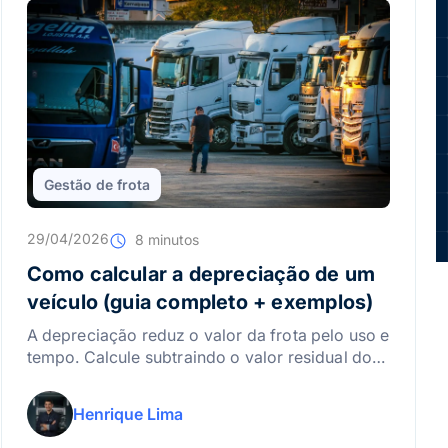
Gestão de frota
29/04/2026
8 minutos
Como calcular a depreciação de um
veículo (guia completo + exemplos)
A depreciação reduz o valor da frota pelo uso e
tempo. Calcule subtraindo o valor residual do
preço de compra e dividindo pela vida útil para
otimizar custos com a INFLEET.
Henrique Lima