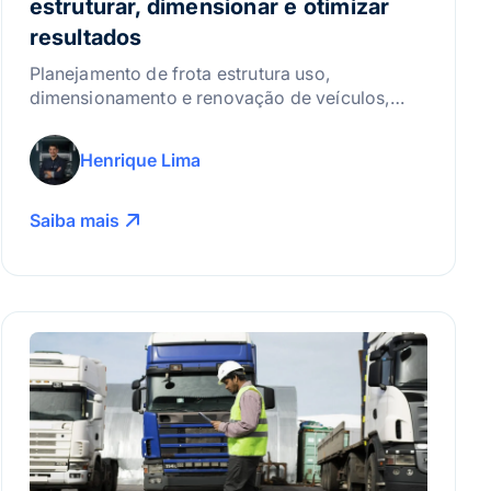
estruturar, dimensionar e otimizar
resultados
Planejamento de frota estrutura uso,
dimensionamento e renovação de veículos,
utilizando dados e tecnologia para reduzir
custos, aumentar produtividade, equilibrar
Henrique Lima
demanda e garantir eficiência operacional
contínua nas empresas.
Saiba mais