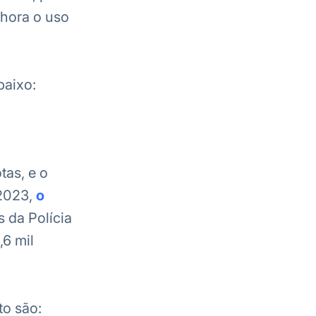
lhora o uso
baixo:
tas, e o
 2023,
o
 da Polícia
,6 mil
to são: