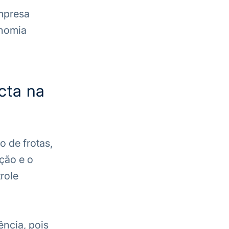
empresa
onomia
cta na
 de frotas,
ação e o
role
ência, pois