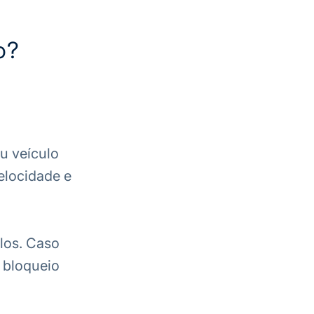
o?
u veículo
elocidade e
los. Caso
o bloqueio