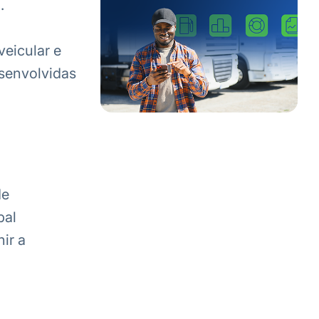
.
veicular e
senvolvidas
de
bal
ir a