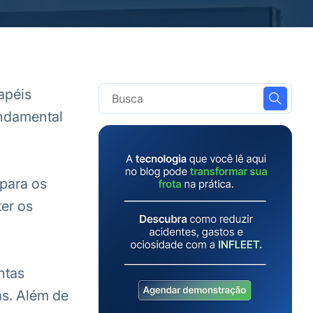
apéis
undamental
 para os
er os
ntas
s. Além de