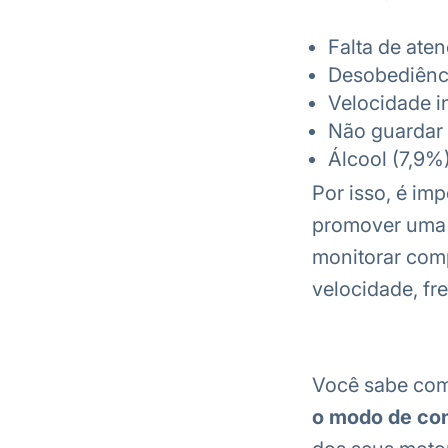
Falta de ate
Desobediênci
Velocidade i
Não guardar 
Álcool (7,9%
Por isso, é im
promover uma c
monitorar com
velocidade, fr
Você sabe com
o modo de co