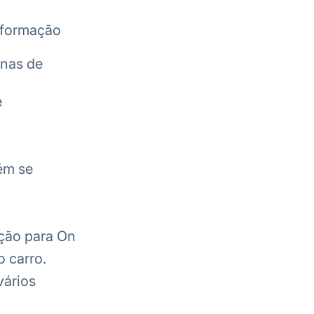
informação
enas de
e
ém se
ução para On
o carro.
vários