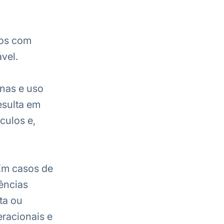
tos com
vel.
nas e uso
esulta em
culos e,
 Em casos de
ências
ta ou
eracionais e