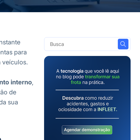
nstante
entas para
 veículos.
to interno
,
tão de
 da sua
o