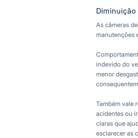
Diminuição
As câmeras de
manutenções 
Comportamento
indevido do ve
menor desgaste
consequentem
Também vale re
acidentes ou i
claras que aju
esclarecer as 