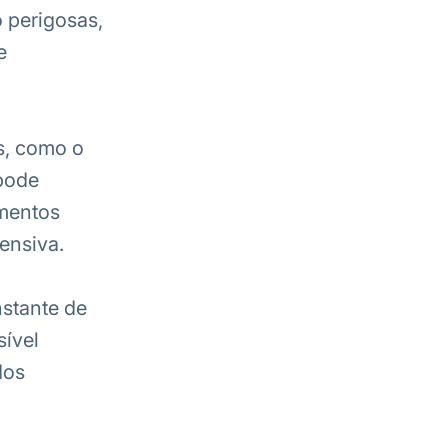
o perigosas,
e
s, como o
 pode
amentos
ensiva.
stante de
ível
dos