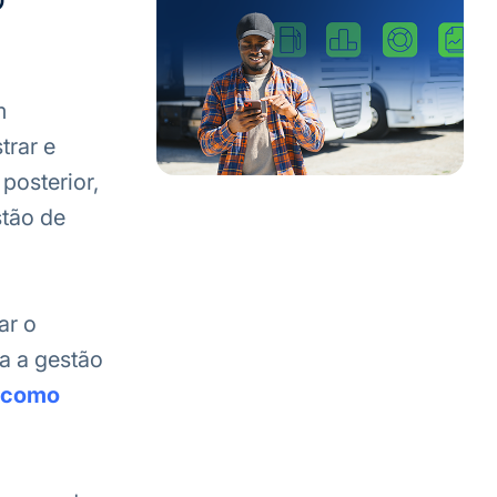
m
trar e
posterior,
stão de
ar o
a a gestão
s como