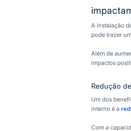
impactam
A instalação d
pode trazer um
Além de aument
impactos posit
Redução de
Um dos benefíc
interno é a
red
Com a capacid