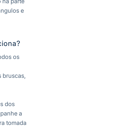
o na parte
ângulos e
ciona?
odos os
s bruscas,
es dos
mpanhe a
ara tomada