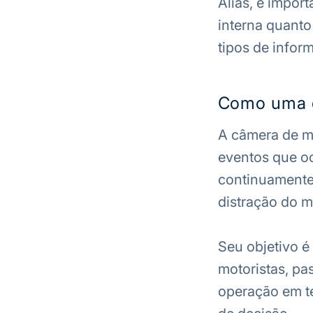
Aliás, é import
interna quanto
tipos de infor
Como uma c
A câmera de mo
eventos que oc
continuamente 
distração do m
Seu objetivo é
motoristas, pa
operação em t