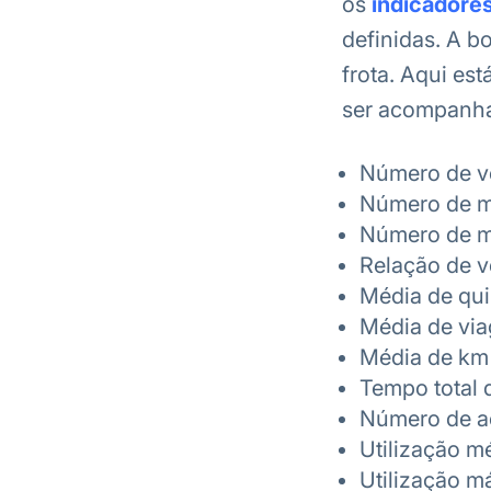
os
indicadores
definidas. A b
frota. Aqui es
ser acompanh
Número de v
Número de m
Número de m
Relação de ve
Média de qu
Média de via
Média de km
Tempo total
Número de a
Utilização mé
Utilização m