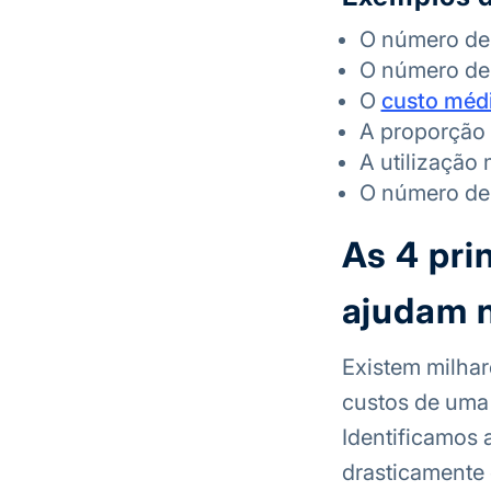
O número de
O número de 
O
custo méd
A proporção 
A utilização
O número de 
As 4 pri
ajudam 
Existem milha
custos de uma 
Identificamos 
drasticamente 