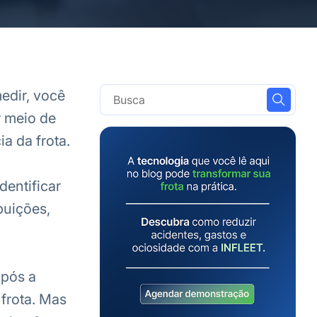
edir, você
r meio de
a da frota.
dentificar
buições,
após a
 frota. Mas