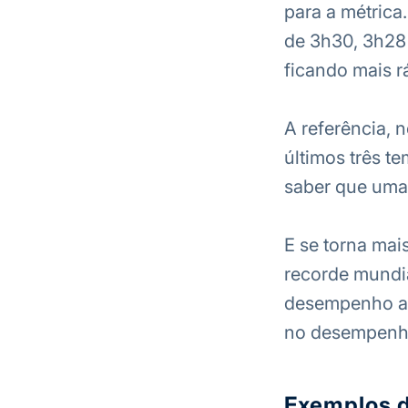
para a métrica
de 3h30, 3h28 
ficando mais r
A referência, 
últimos três t
saber que uma 
E se torna mai
recorde mundi
desempenho ant
no desempenho 
Exemplos d