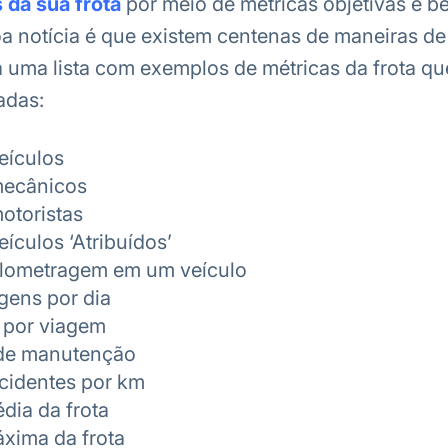
 da sua frota
por meio de métricas objetivas e b
oa notícia é que existem centenas de maneiras d
tá uma lista com exemplos de métricas da frota 
adas:
eículos
ecânicos
otoristas
ículos ‘Atribuídos’
ilometragem em um veículo
gens por dia
 por viagem
 de manutenção
cidentes por km
dia da frota
áxima da frota