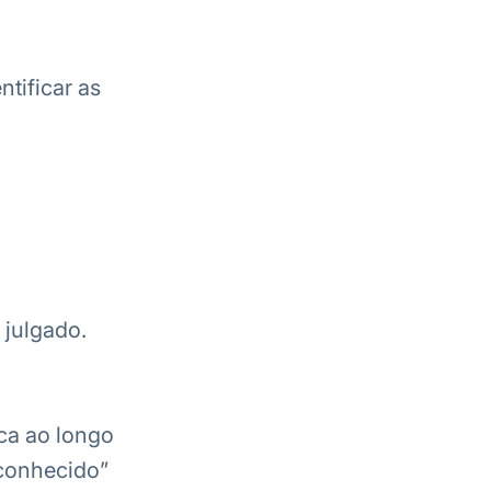
ntificar as
julgado.
ca ao longo
conhecido”