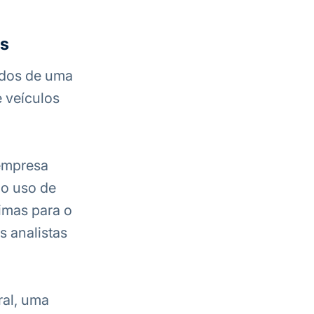
os
ados de uma
 veículos
empresa
lo uso de
imas para o
s analistas
ral, uma