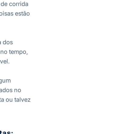
 de corrida
oisas estão
a dos
 no tempo,
vel.
lgum
eados no
a ou talvez
tas: