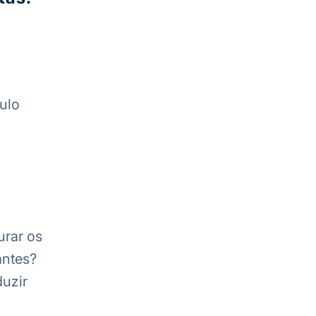
ulo
urar os
antes?
duzir