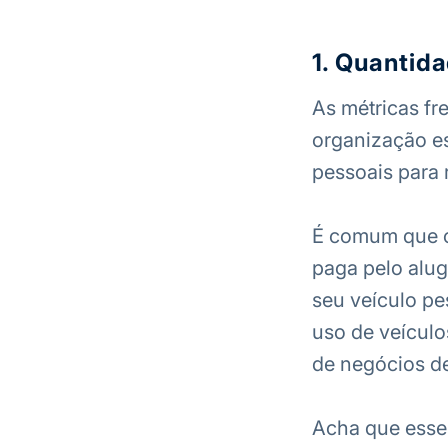
1. Quantid
As métricas fr
organização es
pessoais para 
É comum que o
paga pelo alug
seu veículo pe
uso de veículos
de negócios d
Acha que esses