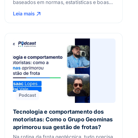
baseados em normas, estatísticas e boas
práticas. Mas, e se eles pudessem ser
Leia mais
construídos a partir da realidade da sua
frota? Hoje, vamos conversar com um
especialista que analisa acidentes de
trânsito e que entende, na prática, onde
está o erro e como evitá-lo. Nosso
convidado é perito em acidentes […]
Podcast
Tecnologia e comportamento dos
motoristas: Como o Grupo Geominas
aprimorou sua gestão de frotas?
Na rotina da frota geotécnica, tudo precisa