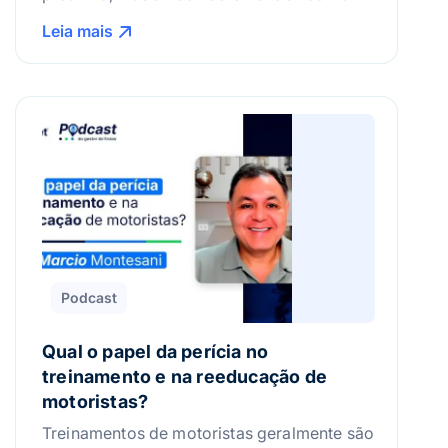
ela realmente funciona no dia a dia da
Leia mais
frota? Ou talvez pense que esse tipo de
controle só serve para operações maiores,
com orçamentos? No episódio de hoje, a
gente vai mostrar que não é bem assim.
Vamos entender, com quem está na […]
Podcast
Qual o papel da perícia no
treinamento e na reeducação de
motoristas?
Treinamentos de motoristas geralmente são