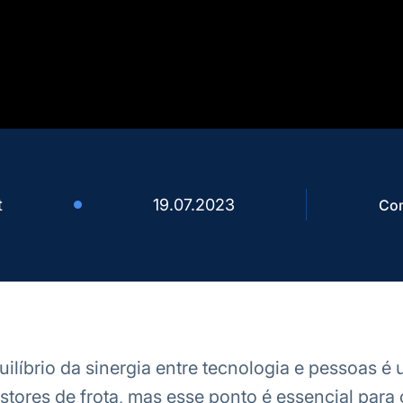
t
19.07.2023
Com
uilíbrio da sinergia entre tecnologia e pessoas é
stores de frota, mas esse ponto é essencial para