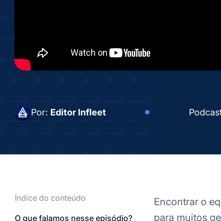
Por:
Editor Infleet
Podcas
Índice do conteúdo
Encontrar o eq
para muitos ge
O que falamos nesse episódio?