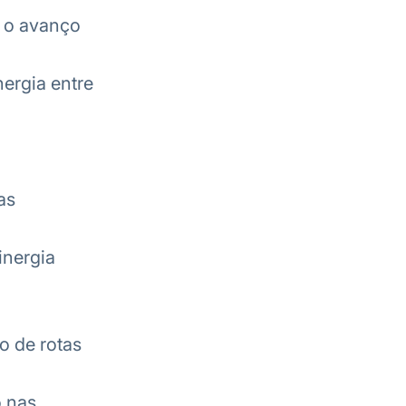
 o avanço
ergia entre
as
inergia
o de rotas
o nas