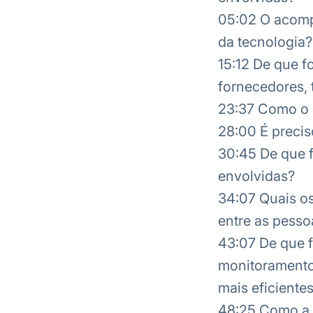
05:02 O acom
da tecnologia?
15:12 De que f
fornecedores, 
23:37 Como o c
28:00 É precis
30:45 De que f
envolvidas?
34:07 Quais os
entre as pesso
43:07 De que f
monitoramento 
mais eficiente
48:25 Como a t