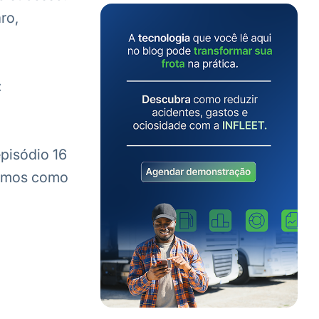
ro,
:
episódio 16
temos como