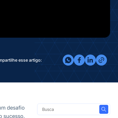
partilhe esse artigo:
 um desafio
 o sucesso.