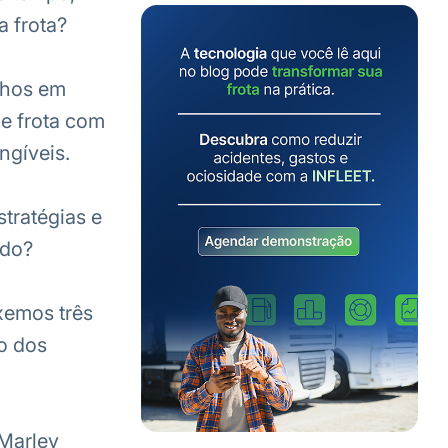
a frota?
nhos em
e frota com
ngíveis.
tratégias e
ado?
xemos três
ro dos
 Marley