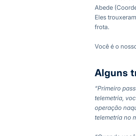
Abede (Coorde
Eles trouxeram
frota.
Você é o nosso
Alguns t
“Primeiro pass
telemetria, vo
operação naque
telemetria no 