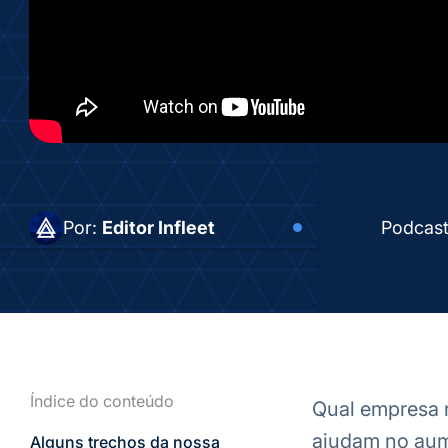
Por:
Editor Infleet
Podcas
Índice do conteúdo
Qual empresa n
ajudam no aume
Alguns trechos da nossa