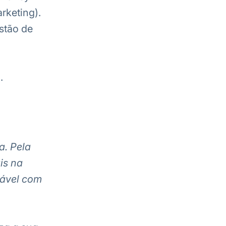
rketing).
stão de
.
a. Pela
is na
iável com