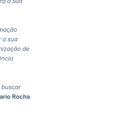
za a sua
omação
r a sua
imização de
ência
a buscar
ario Rocha