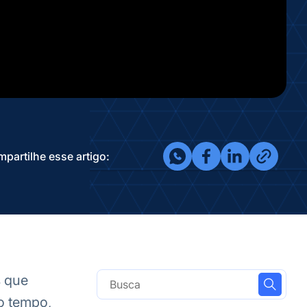
partilhe esse artigo:
s que
o tempo,