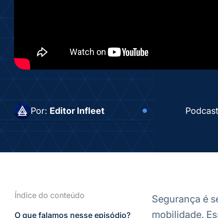
Por:
Editor Infleet
Podcas
Índice do conteúdo
Segurança é s
mobilidade. Es
O que falamos nesse episódio?