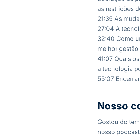
as restrições 
21:35 As muda
27:04 A tecnol
32:40 Como un
melhor gestão 
41:07 Quais os
a tecnologia p
55:07 Encerra
Nosso c
Gostou do tema
nosso podcast 