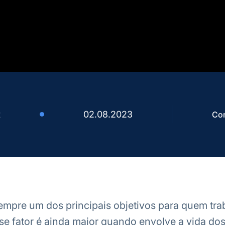
t
02.08.2023
Com
empre um dos principais objetivos para quem tr
se fator é ainda maior quando envolve a vida do