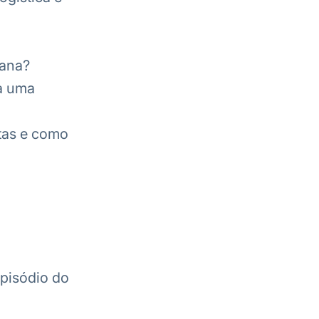
bana?
a uma
stas e como
pisódio do