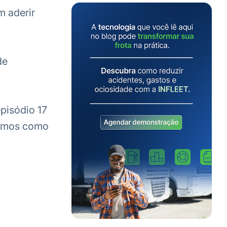
m aderir
de
episódio 17
temos como