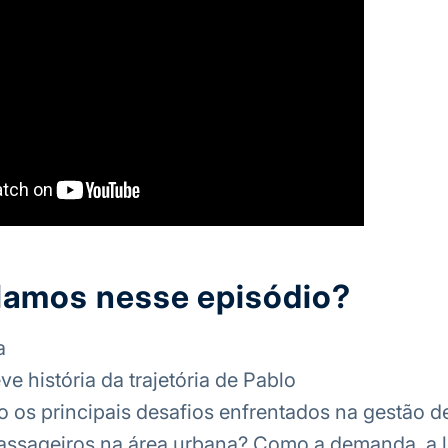
lamos nesse episódio?
a
e história da trajetória de Pablo
o os principais desafios enfrentados na gestão de
ssageiros na área urbana? Como a demanda, a lo