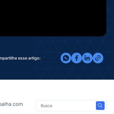
partilhe esse artigo:
abalha com
s