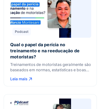
Podcast
Qual o papel da perícia no
treinamento e na reeducação de
motoristas?
Treinamentos de motoristas geralmente são
baseados em normas, estatísticas e boas
práticas. Mas, e se eles pudessem ser
Leia mais
construídos a partir da realidade da sua
frota? Hoje, vamos conversar com um
especialista que analisa acidentes de
trânsito e que entende, na prática, onde
está o erro e como evitá-lo. Nosso
convidado é perito em acidentes […]