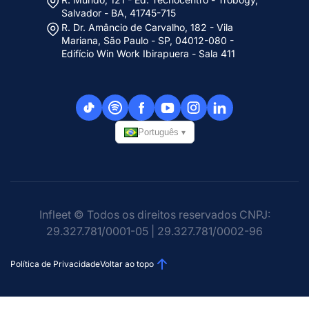
Salvador - BA, 41745-715
R. Dr. Amâncio de Carvalho, 182 - Vila
Mariana, São Paulo - SP, 04012-080 -
Edifício Win Work Ibirapuera - Sala 411
Português
▾
Infleet © Todos os direitos reservados CNPJ:
29.327.781/0001-05 | 29.327.781/0002-96
Política de Privacidade
Voltar ao topo