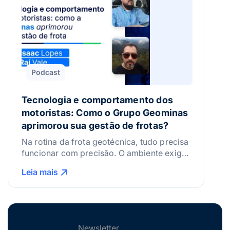
Podcast
Tecnologia e comportamento dos
motoristas: Como o Grupo Geominas
aprimorou sua gestão de frotas?
Na rotina da frota geotécnica, tudo precisa
funcionar com precisão. O ambiente exige
veículos em boas condições, motoristas
Leia mais
bem preparados e uma operação sem
espaço para erros. Quando se trata de
eficiência, segurança e tecnologia, a
atenção ao detalhe é o que faz toda a
diferença. Neste episódio, vamos
Newsletter