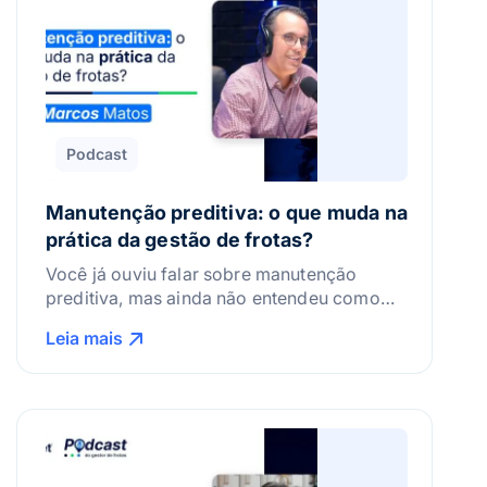
Podcast
Manutenção preditiva: o que muda na
prática da gestão de frotas?
Você já ouviu falar sobre manutenção
preditiva, mas ainda não entendeu como
ela realmente funciona no dia a dia da
Leia mais
frota? Ou talvez pense que esse tipo de
controle só serve para operações maiores,
com orçamentos? No episódio de hoje, a
gente vai mostrar que não é bem assim.
Vamos entender, com quem está na […]