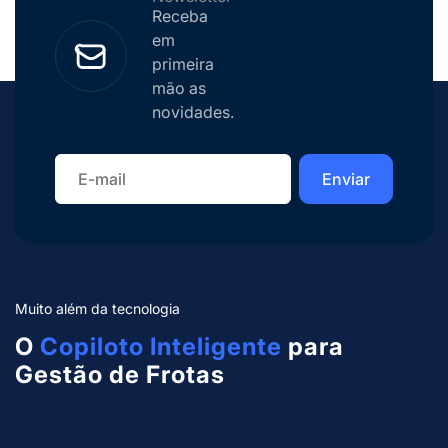
conversar sobre como a Geominas vem […]
Receba
em
primeira
mão as
novidades.
Muito além da tecnologia
O
Copiloto Inteligente
para
Gestão de Frotas