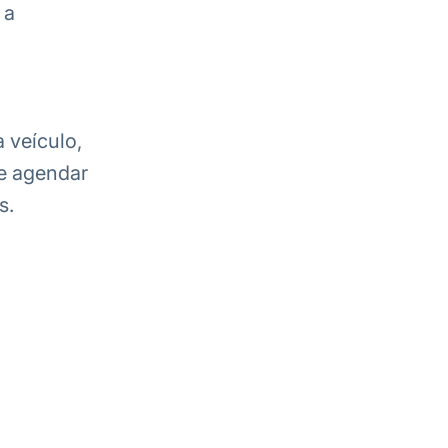
 a
 veículo,
 e agendar
s.