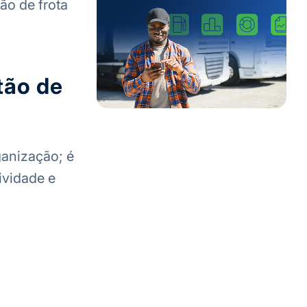
ão de frota
tão de
ganização; é
ividade e