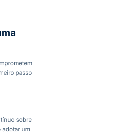
 uma
comprometem
rimeiro passo
ntínuo sobre
o adotar um