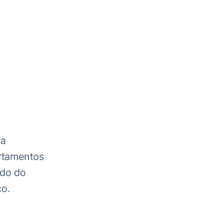
 a
ortamentos
ado do
co.