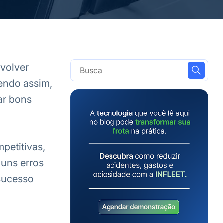
nvolver
Sendo assim,
ar bons
petitivas,
guns erros
 sucesso