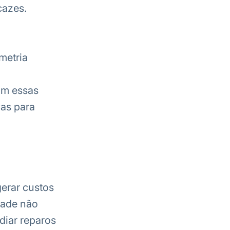
cazes.
metria
om essas
vas para
erar custos
dade não
diar reparos