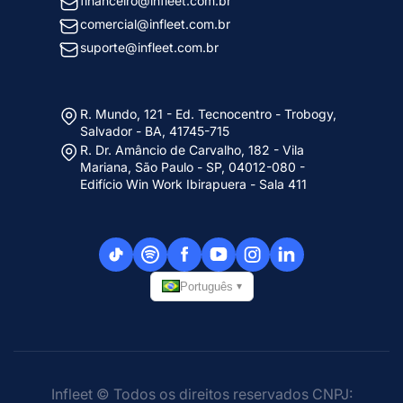
financeiro@infleet.com.br
comercial@infleet.com.br
suporte@infleet.com.br
R. Mundo, 121 - Ed. Tecnocentro - Trobogy,
Salvador - BA, 41745-715
R. Dr. Amâncio de Carvalho, 182 - Vila
Mariana, São Paulo - SP, 04012-080 -
Edifício Win Work Ibirapuera - Sala 411
Português
▾
Infleet © Todos os direitos reservados CNPJ: