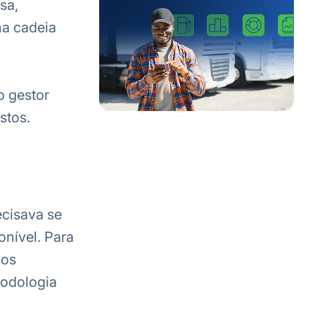
sa,
na cadeia
o gestor
stos.
cisava se
nível. Para
sos
todologia