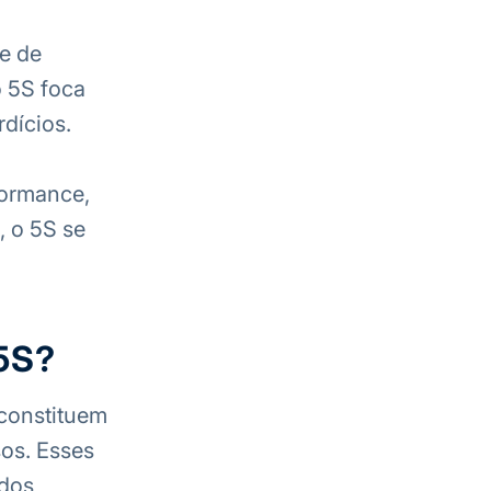
e de
o 5S foca
dícios.
formance,
, o 5S se
 5S?
 constituem
os. Esses
ados