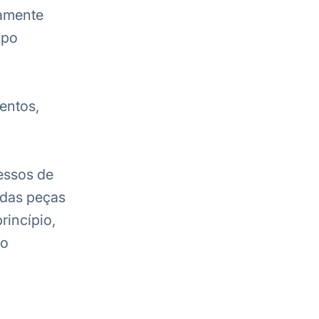
damente
mpo
entos,
essos de
 das peças
rincípio,
to