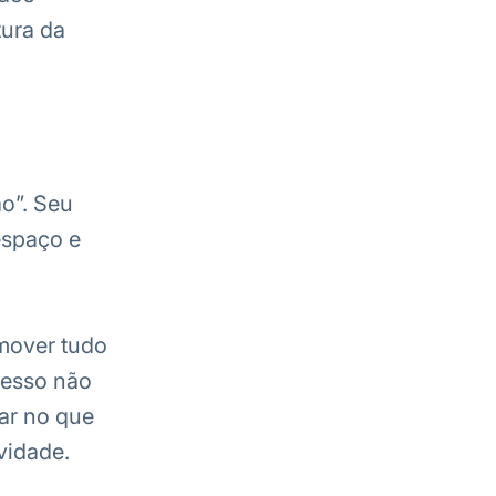
ura da
ão”. Seu
espaço e
emover tudo
cesso não
ar no que
vidade.