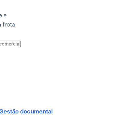
e
e
 frota
comercial
Gestão documental