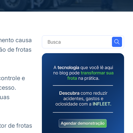
amento causa
ão de frotas
ontrole e
cesso.
suas
or de frotas