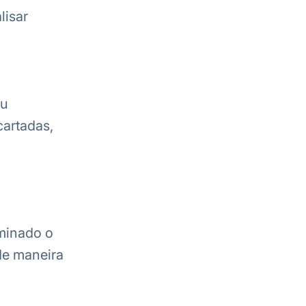
lisar
ou
artadas,
iminado o
de maneira