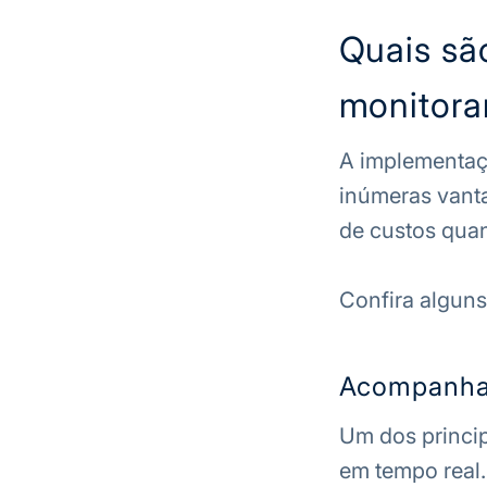
Quais são
monitora
A implementaç
inúmeras vanta
de custos quan
Confira alguns
Acompanham
Um dos princip
em tempo real