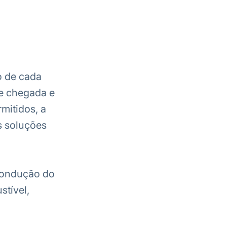
o de cada
de chegada e
rmitidos, a
s soluções
ondução do
stível,