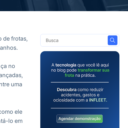
 de frotas,
manhos.
nça no
vançadas,
entre uma
 como ele
ntá-lo em