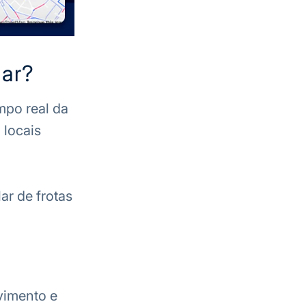
lar?
po real da
 locais
ar de frotas
ovimento e