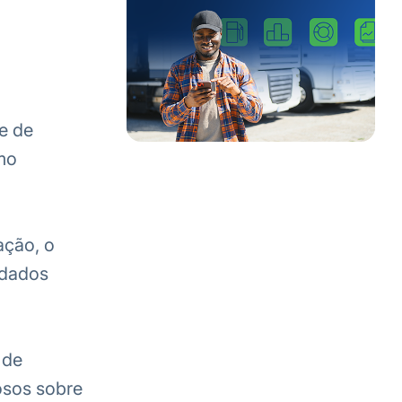
e de
mo
ação, o
 dados
 de
osos sobre