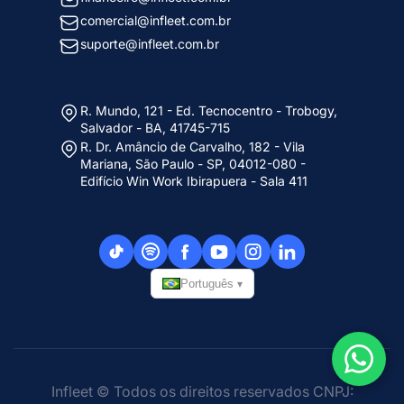
comercial@infleet.com.br
suporte@infleet.com.br
R. Mundo, 121 - Ed. Tecnocentro - Trobogy,
Salvador - BA, 41745-715
R. Dr. Amâncio de Carvalho, 182 - Vila
Mariana, São Paulo - SP, 04012-080 -
Edifício Win Work Ibirapuera - Sala 411
Português
▾
Infleet © Todos os direitos reservados CNPJ: